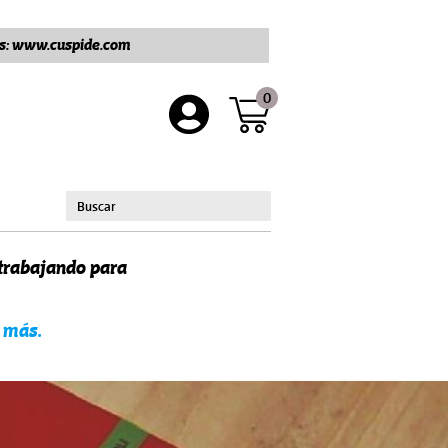
ros: www.cuspide.com
0
 trabajando para
 más.