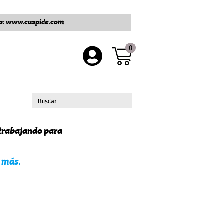
ros: www.cuspide.com
0
 trabajando para
 más.