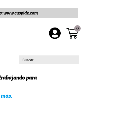
ros: www.cuspide.com
0
 trabajando para
 más.