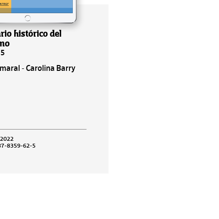
rio histórico del
smo
55
aral - Carolina Barry
 2022
87-8359-62-5