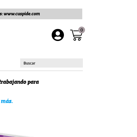
ros: www.cuspide.com
0
 trabajando para
 más.