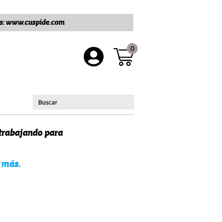
ros: www.cuspide.com
0
 trabajando para
 más.